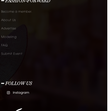
━ FASHION-FORWARD
Become a member.
About Us
Advertise
Modeling
FAQ
Submit Event
━ FOLLOW US
Instagram